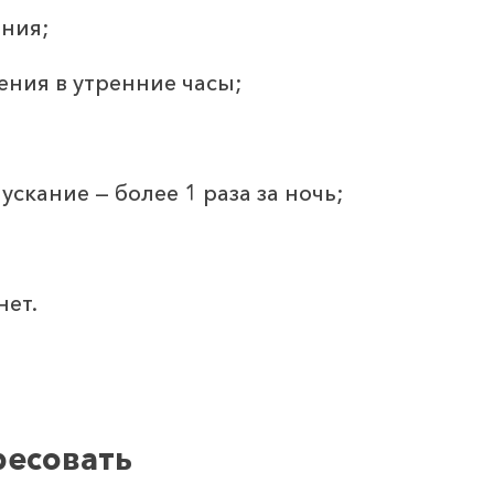
ания;
ния в утренние часы;
скание — более 1 раза за ночь;
нет.
ресовать