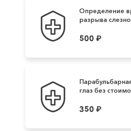
Определение в
разрыва слезно
500
₽
Парабульбарная
глаз без стоимос
350
₽