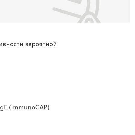
тивности вероятной
 IgE (ImmunoCAP)