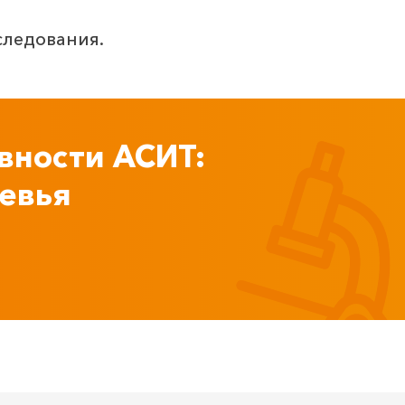
следования.
вности АСИТ:
евья