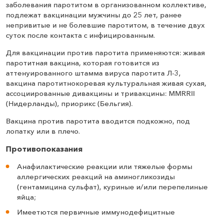
заболевания паротитом в организованном коллективе,
подлежат вакцинации мужчины до 25 лет, ранее
непривитые и не болевшие паротитом, в течение двух
суток после контакта с инфицированным.
Для вакцинации против паротита применяются: живая
паротитная вакцина, которая готовится из
аттенуированного штамма вируса паротита Л-3,
вакцина паротитнокоревая культуральная живая сухая,
ассоциированные дивакцины и тривакцины: MMRRII
(Нидерланды), приорикс (Бельгия).
Вакцина против паротита вводится подкожно, под
лопатку или в плечо.
Противопоказания
Анафилактические реакции или тяжелые формы
аллергических реакций на аминогликозиды
(гентамицина сульфат), куриные и/или перепелиные
яйца;
Имеетются первичные иммунодефицитные