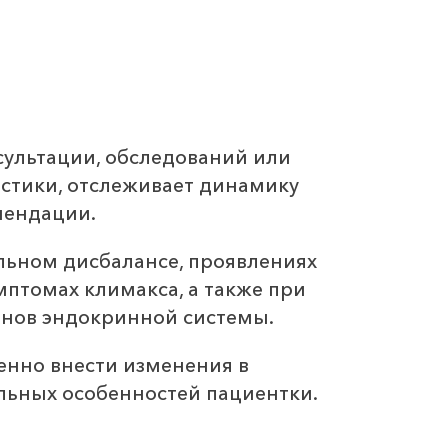
ультации, обследований или
остики, отслеживает динамику
мендации.
льном дисбалансе, проявлениях
птомах климакса, а также при
ганов эндокринной системы.
енно внести изменения в
льных особенностей пациентки.