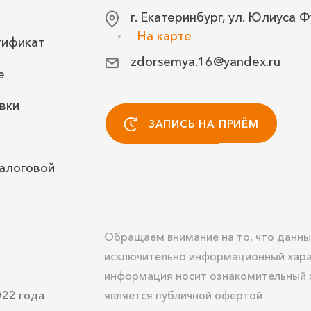
г. Екатеринбург, ул. Юлиуса Ф
На карте
тификат
zdorsemya.16@yandex.ru
е
вки
ЗАПИСЬ НА ПРИЁМ
алоговой
Обращаем внимание на то, что данны
исключительно информационный хара
информация носит ознакомительный х
022 года
является публичной офертой