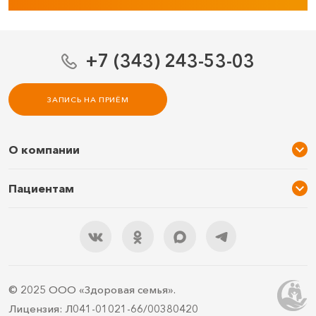
+7 (343) 243-53-03
ЗАПИСЬ НА ПРИЁМ
О компании
О нас
Пациентам
Услуги и цены
Акции
Специалисты
Новости
Подарочный сертификат
Отзывы
3D тур по клинике
Документы
Правила подготовки
© 2025 ООО «Здоровая семья».
Контакты
ДМС
Лицензия: Л041-01021-66/00380420