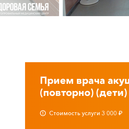
Прием врача аку
(повторно) (дети)
Стоимость услуги
3 000
₽