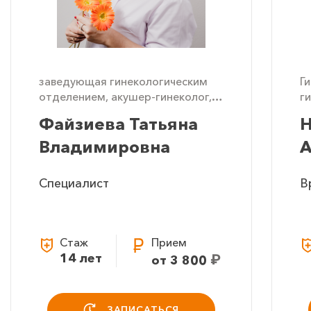
заведующая гинекологическим
Г
отделением, акушер-гинеколог,
г
гинеколог-эндокринолог, детский
Файзиева Татьяна
Н
гинеколог, врач УЗД (УЗИ)
Владимировна
А
Специалист
В
Стаж
Прием
14 лет
₽
от 3 800
ЗАПИСАТЬСЯ