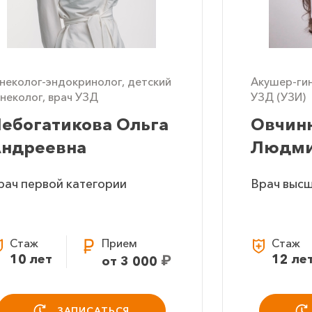
инеколог-эндокринолог, детский
Акушер-гин
инеколог, врач УЗД
УЗД (УЗИ)
ебогатикова Ольга
Овчин
ндреевна
Людми
Евгень
рач первой категории
Врач высш
Стаж
Прием
Стаж
10 лет
₽
12 ле
от 3 000
ЗАПИСАТЬСЯ