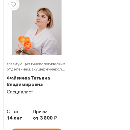
заведующая гинекологическим
отделением, акушер-гинеколог,
гинеколог-эндокринолог,
Файзиева Татьяна
детский гинеколог, врач УЗД
Владимировна
(УЗИ)
Специалист
Стаж
Прием
14 лет
от 3 800
₽