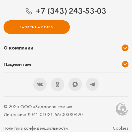
+7 (343) 243-53-03
ЗАПИСЬ НА ПРИЁМ
О компании
О нас
Пациентам
Услуги и цены
Акции
Специалисты
Новости
Подарочный сертификат
Отзывы
3D тур по клинике
Документы
Правила подготовки
© 2025 ООО «Здоровая семья».
Контакты
ДМС
Лицензия: Л041-01021-66/00380420
Документы для налоговой
Политика конфиденциальности
Cookies