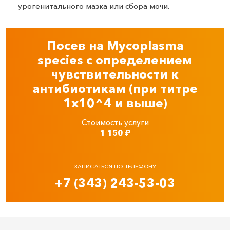
урогенитального мазка или сбора мочи.
Посев на Mycoplasma
species с определением
чувствительности к
антибиотикам (при титре
1х10^4 и выше)
Стоимость услуги
1 150
₽
ЗАПИСАТЬСЯ ПО ТЕЛЕФОНУ
+7 (343) 243-53-03