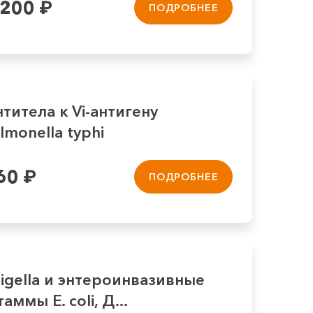
 200
₽
ПОДРОБНЕЕ
титела к Vi-aнтигену
lmonella typhi
60
₽
ПОДРОБНЕЕ
igella и энтероинвазивные
аммы E. coli, Д...