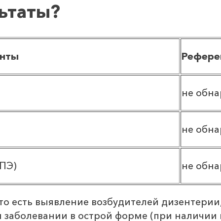
льтаты?
енты
Рефере
не обн
не обн
ЭПЭ)
не обн
 то есть выявление возбудителей дизентери
м заболевании в острой форме (при наличии