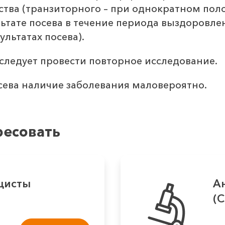
тва (транзиторного – при однократном поло
ьтате посева в течение периода выздоровлен
льтатах посева).
 следует провести повторное исследование.
ева наличие заболевания маловероятно.
ресовать
 цисты
А
(C