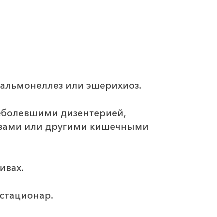
сальмонеллез или эшерихиоз.
еболевшими дизентерией,
озами или другими кишечными
ивах.
 стационар.