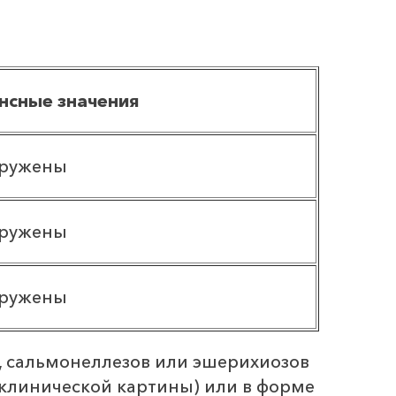
нсные значения
аружены
аружены
аружены
и, сальмонеллезов или эшерихиозов
 клинической картины) или в форме