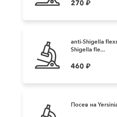
270
₽
anti-Shigella flexn
Shigella fle...
460
₽
Посев на Yersini