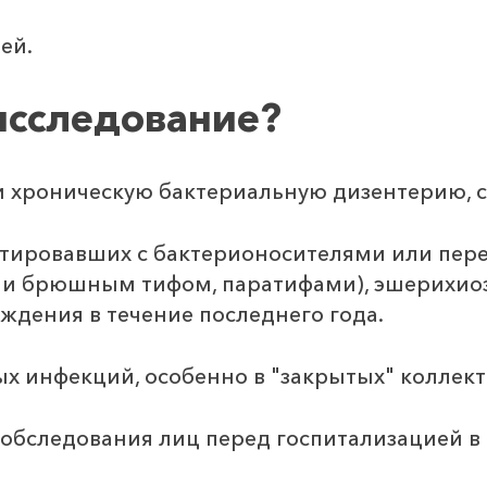
ей.
исследование?
и хроническую бактериальную дизентерию, 
ктировавших с бактерионосителями или пер
е и брюшным тифом, паратифами), эшерихи
дения в течение последнего года.
 инфекций, особенно в "закрытых" коллект
 обследования лиц перед госпитализацией в