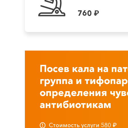
760
₽
Посев кала на па
группа и тифопар
определения чув
антибиотикам
Стоимость услуги
580
₽