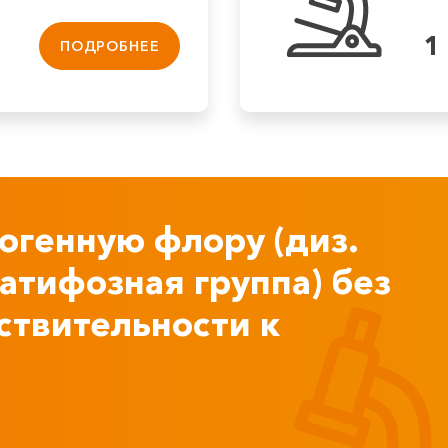
1
ПОДРОБНЕЕ
тогенную флору (диз.
атифозная группа) без
ствительности к