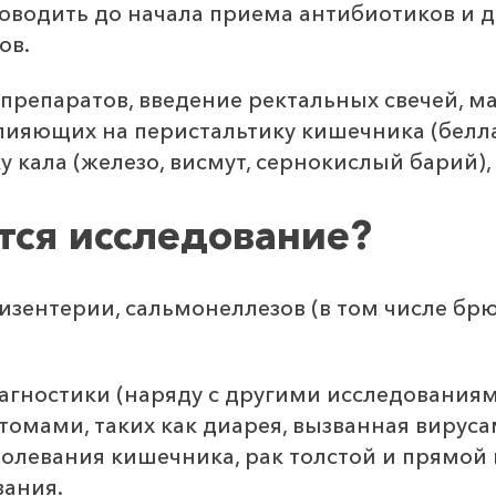
оводить до начала приема антибиотиков и 
ов.
репаратов, введение ректальных свечей, мас
ияющих на перистальтику кишечника (беллад
 кала (железо, висмут, сернокислый барий), 
тся исследование?
зентерии, сальмонеллезов (в том числе брю
агностики (наряду с другими исследования
омами, таких как диарея, вызванная вирус
олевания кишечника, рак толстой и прямой
ания.