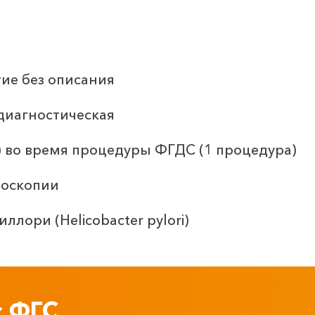
ие без описания
диагностическая
 во время процедуры ФГДС (1 процедура)
доскопии
ллори (Helicobacter pylori)
с ФГС