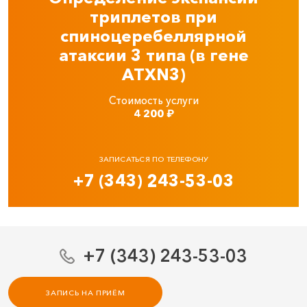
триплетов при
спиноцеребеллярной
атаксии 3 типа (в гене
ATXN3)
Стоимость услуги
4 200
₽
ЗАПИСАТЬСЯ ПО ТЕЛЕФОНУ
+7 (343) 243-53-03
+7 (343) 243-53-03
ЗАПИСЬ НА ПРИЁМ