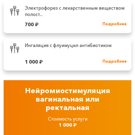
Электрофорез с лекарственным веществом
полост...
700
₽
Подробнее
Ингаляция с флуимуцил антибиотиком
1 000
₽
Подробнее
Нейромиостимуляция
вагинальная или
ректальная
Стоимость услуги
1 000
₽