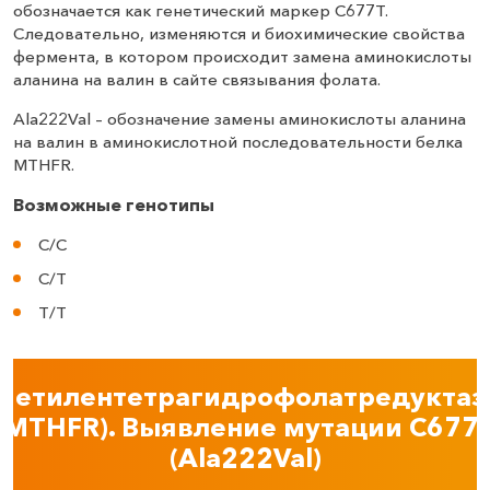
обозначается как генетический маркер C677Т.
Следовательно, изменяются и биохимические свойства
фермента, в котором происходит замена аминокислоты
аланина на валин в сайте связывания фолата.
Ala222Val – обозначение замены аминокислоты аланина
на валин в аминокислотной последовательности белка
MTHFR.
Возможные генотипы
С/С
С/Т
Т/Т
Метилентетрагидрофолатредуктаз
(MTHFR). Выявление мутации C677
(Ala222Val)