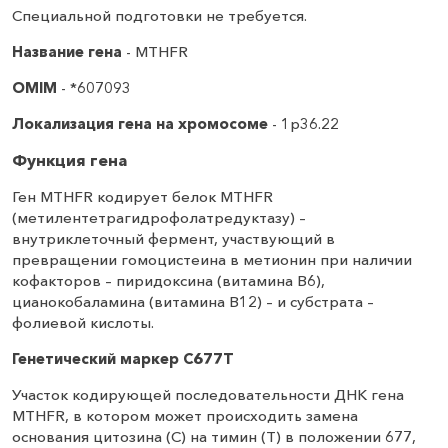
Специальной подготовки не требуется.
Название гена
- MTHFR
OMIM
- *607093
Локализация гена на хромосоме
- 1p36.22
Функция гена
Ген MTHFR кодирует белок МТНFR
(метилентетрагидрофолатредуктазу) –
внутриклеточный фермент, участвующий в
превращении гомоцистеина в метионин при наличии
кофакторов – пиридоксина (витамина В6),
цианокобаламина (витамина В12) – и субстрата –
фолиевой кислоты.
Генетический маркер C677T
Участок кодирующей последовательности ДНК гена
MTHFR, в котором может происходить замена
основания цитозина (С) на тимин (T) в положении 677,