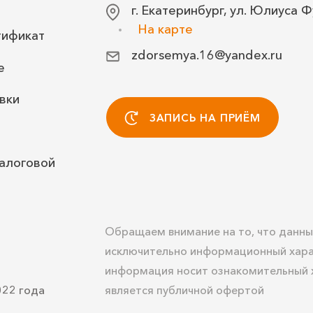
г. Екатеринбург, ул. Юлиуса Ф
На карте
тификат
zdorsemya.16@yandex.ru
е
вки
ЗАПИСЬ НА ПРИЁМ
алоговой
Обращаем внимание на то, что данны
исключительно информационный хара
информация носит ознакомительный х
022 года
является публичной офертой