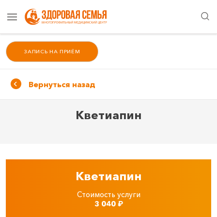
ЗАПИСЬ НА ПРИЁМ
Вернуться назад
Кветиапин
Кветиапин
Стоимость услуги
3 040
₽