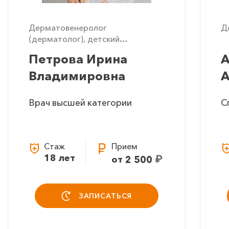
Дерматовенеролог
Д
(дерматолог), детский
дерматолог
Петрова Ирина
А
Владимировна
А
Врач высшей категории
С
Стаж
Прием
18 лет
₽
от 2 500
ЗАПИСАТЬСЯ