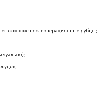
 незажившие послеоперационные рубцы;
идуально);
осудов;