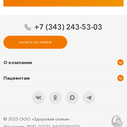
+7 (343) 243-53-03
ЗАПИСЬ НА ПРИЁМ
О компании
О нас
Пациентам
Услуги и цены
Акции
Специалисты
Новости
Подарочный сертификат
Отзывы
3D тур по клинике
Документы
Правила подготовки
© 2025 ООО «Здоровая семья».
Контакты
ДМС
Лицензия: Л041-01021-66/00380420