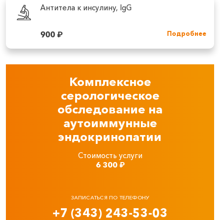
Антитела к инсулину, IgG
900
₽
Подробнее
Комплексное
серологическое
обследование на
аутоиммунные
эндокринопатии
Стоимость услуги
6 300
₽
ЗАПИСАТЬСЯ ПО ТЕЛЕФОНУ
+7 (343) 243-53-03