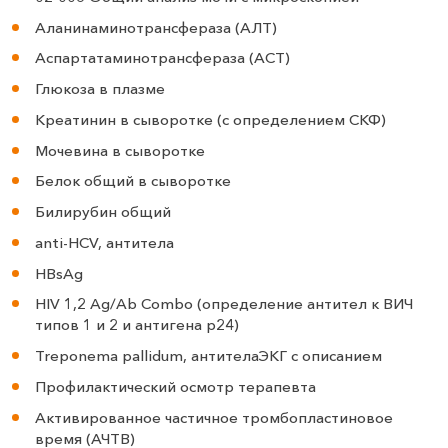
Аланинаминотрансфераза (АЛТ)
Аспартатаминотрансфераза (АСТ)
Глюкоза в плазме
Креатинин в сыворотке (с определением СКФ)
Мочевина в сыворотке
Белок общий в сыворотке
Билирубин общий
anti-HCV, антитела
HBsAg
HIV 1,2 Ag/Ab Combo (определение антител к ВИЧ
типов 1 и 2 и антигена p24)
Treponema pallidum, антителаЭКГ с описанием
Профилактический осмотр терапевта
Активированное частичное тромбопластиновое
время (АЧТВ)