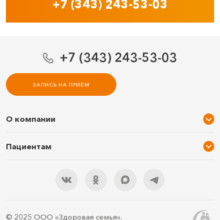
+7 (343) 243-53-03
+7 (343) 243-53-03
ЗАПИСЬ НА ПРИЁМ
О компании
О нас
Пациентам
Услуги и цены
Акции
Специалисты
Новости
Подарочный сертификат
Отзывы
3D тур по клинике
Документы
Правила подготовки
© 2025 ООО «Здоровая семья».