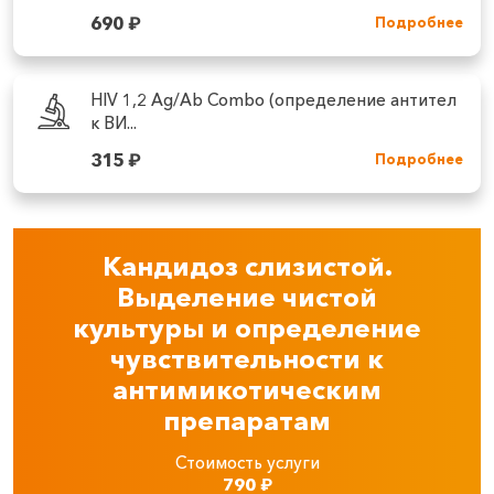
690
₽
Подробнее
HIV 1,2 Ag/Ab Combo (определение антител
к ВИ...
315
₽
Подробнее
Кандидоз слизистой.
Выделение чистой
культуры и определение
чувствительности к
антимикотическим
препаратам
Стоимость услуги
790
₽