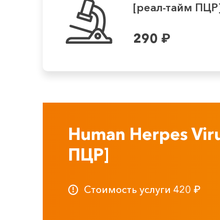
[реал-тайм ПЦР
290
₽
Human Herpes Vir
ПЦР]
Стоимость услуги
420
₽