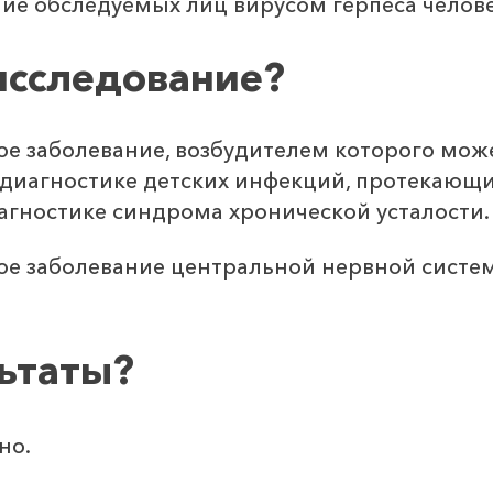
е обследуемых лиц вирусом герпеса человек
исследование?
 заболевание, возбудителем которого может
 диагностике детских инфекций, протекающи
иагностике синдрома хронической усталости.
е заболевание центральной нервной систем
льтаты?
но.