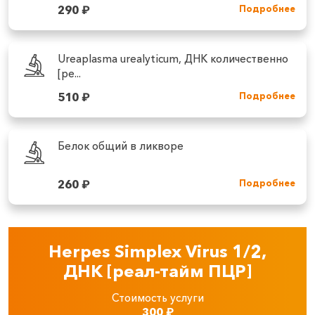
290
₽
Подробнее
Ureaplasma urealyticum, ДНК количественно
[ре...
510
₽
Подробнее
Белок общий в ликворе
260
₽
Подробнее
Herpes Simplex Virus 1/2,
ДНК [реал-тайм ПЦР]
Стоимость услуги
300
₽