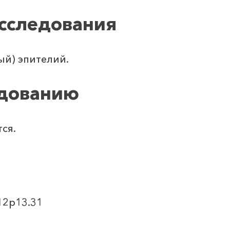
сследования
ый) эпителий.
едованию
ся.
12p13.31