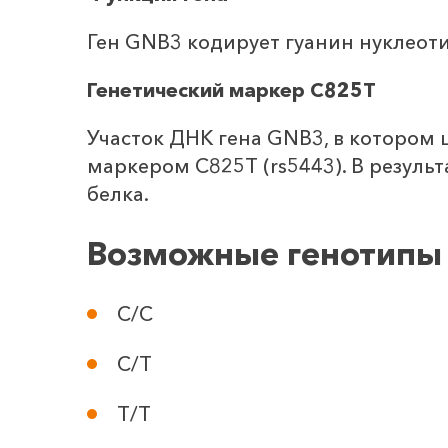
Ген GNB3 кодирует гуанин нуклеоти
Генетический маркер С825Т
Участок ДНК гена GNB3, в котором ц
маркером С825Т (rs5443). В резуль
белка.
Возможные генотипы
С/С
С/Т
Т/Т