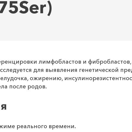
75Ser)
еренцировки лимфобластов и фибробластов,
 Исследуется для выявления генетической п
елудочка, ожирению, инсулинорезистентност
ла после родов.
ия
жиме реального времени.