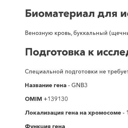
Биоматериал для и
Венозную кровь, буккальный (щечн
Подготовка к иссл
Специальной подготовки не требует
Название гена
- GNB3
OMIM
+139130
Локализация гена на хромосоме
- 
Функция гена