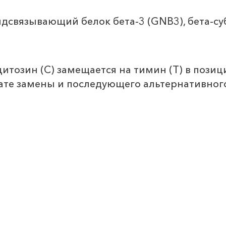
дсвязывающий белок бета-3 (GNB3), бета-су
итозин (C) замещается на тимин (T) в позиц
тате замены и последующего альтернативног