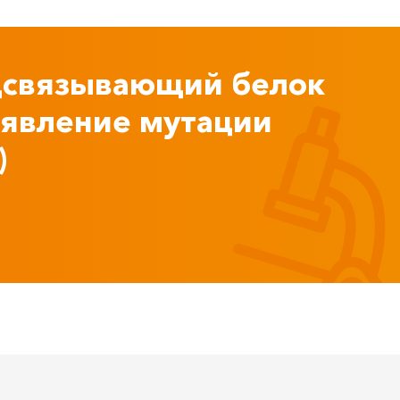
дсвязывающий белок
ыявление мутации
)