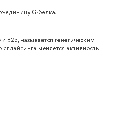
бъединицу G-белка.
ии 825, называется генетическим
о сплайсинга меняется активность