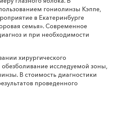
еру глазного яблока. В
пользованием гониолинзы Кэппе,
ероприятие в Екатеринбурге
оровая семья». Современное
диагноз и при необходимости
вании хирургического
 обезболивание исследуемой зоны,
линзы. В стоимость диагностики
результатов проведенного