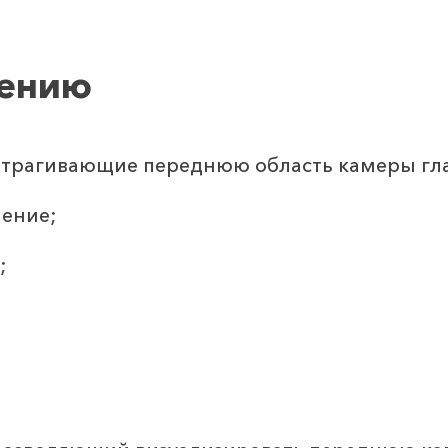
чению
атрагивающие переднюю область камеры гла
ение;
;