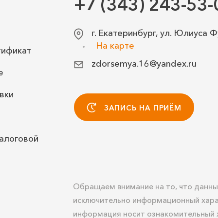
+7 (343) 243-53-
г. Екатеринбург, ул. Юлиуса Ф
На карте
тификат
zdorsemya.16@yandex.ru
е
вки
ЗАПИСЬ НА ПРИЁМ
алоговой
Обращаем внимание на то, что данны
исключительно информационный хара
информация носит ознакомительный х