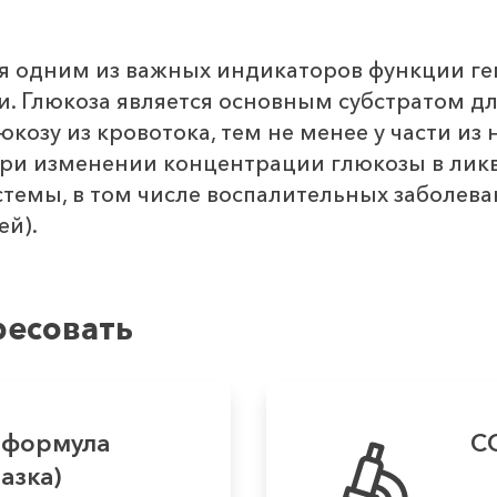
ся одним из важных индикаторов функции г
и. Глюкоза является основным субстратом дл
козу из кровотока, тем не менее у части из
ри изменении концентрации глюкозы в ликво
темы, в том числе воспалительных заболеван
ей).
ресовать
 формула
С
азка)