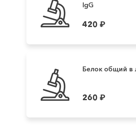
IgG
420
₽
Белок общий в
260
₽