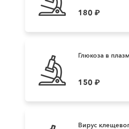
180
₽
Глюкоза в плаз
150
₽
Вирус клещевог