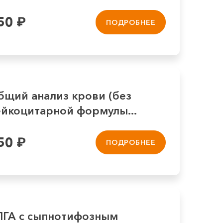
50
₽
ПОДРОБНЕЕ
бщий анализ крови (без
ейкоцитарной формулы...
50
₽
ПОДРОБНЕЕ
ПГА с сыпнотифозным