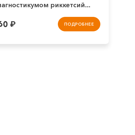
агностикумом риккетсий...
60
₽
ПОДРОБНЕЕ