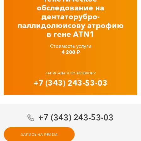
обследование на
дентаторубро-
паллидолюисову атрофию
в гене ATN1
Стоимость услуги
4 200
₽
ЗАПИСАТЬСЯ ПО ТЕЛЕФОНУ
+7 (343) 243-53-03
+7 (343) 243-53-03
ЗАПИСЬ НА ПРИЁМ