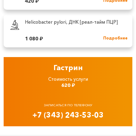
420
₽
Подробнее
Helicobacter pylori, ДНК [реал-тайм ПЦР]
1 080
₽
Подробнее
Гастрин
Стоимость услуги
620
₽
ЗАПИСАТЬСЯ ПО ТЕЛЕФОНУ
+7 (343) 243-53-03