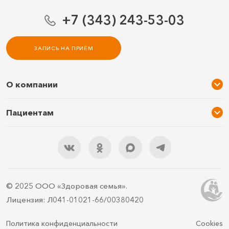
+7 (343) 243-53-03
ЗАПИСЬ НА ПРИЁМ
О компании
О нас
Пациентам
Услуги и цены
Акции
Специалисты
Новости
Подарочный сертификат
Отзывы
3D тур по клинике
Документы
Правила подготовки
© 2025 ООО «Здоровая семья».
Контакты
ДМС
Лицензия: Л041-01021-66/00380420
Документы для налоговой
Политика конфиденциальности
Cookies