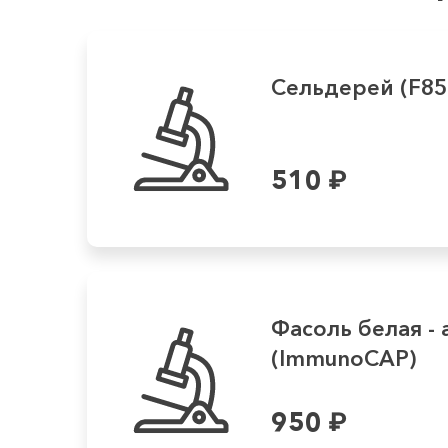
Сельдерей (F85
510
₽
Фасоль белая - 
(ImmunoCAP)
950
₽