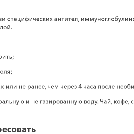
ви специфических антител, иммуноглобулин
лой.
рить;
оля;
к или не ранее, чем через 4 часа после нео
альную и не газированную воду. Чай, кофе, 
ресовать