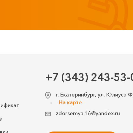
+7 (343) 243-53-
г. Екатеринбург, ул. Юлиуса Ф
На карте
тификат
zdorsemya.16@yandex.ru
е
вки