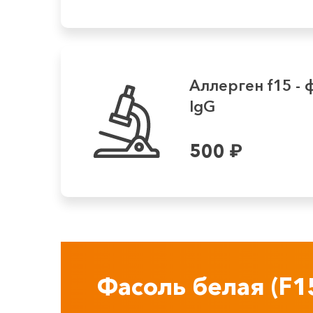
Аллерген f15 - 
IgG
500
₽
Фасоль белая (F1