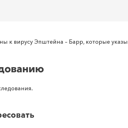
ы к вирусу Эпштейна – Барр, которые указ
едованию
следования.
ресовать