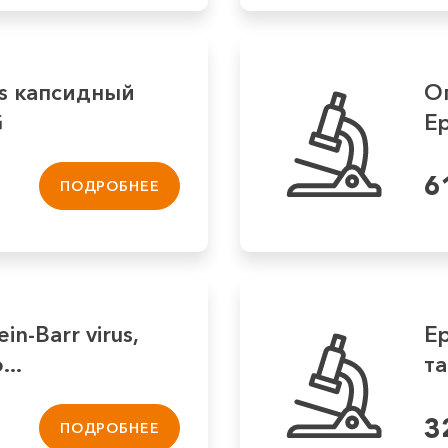
rus капсидный
О
G
Ep
6
ПОДРОБНЕЕ
in-Barr virus,
Ep
..
т
3
ПОДРОБНЕЕ