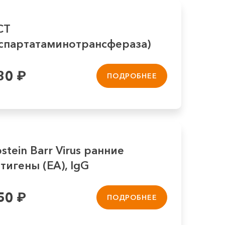
СТ
аспартатаминотрансфераза)
80
₽
ПОДРОБНЕЕ
stein Barr Virus ранние
тигены (EA), IgG
50
₽
ПОДРОБНЕЕ