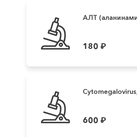
АЛТ (аланинам
180
₽
Cytomegalovirus
600
₽