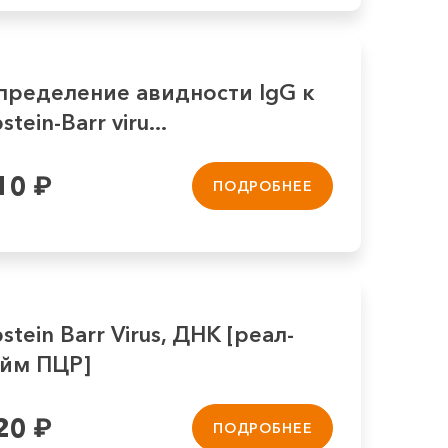
пределение авидности IgG к
stein-Barr viru...
10
₽
ПОДРОБНЕЕ
stein Barr Virus, ДНК [реал-
айм ПЦР]
20
₽
ПОДРОБНЕЕ