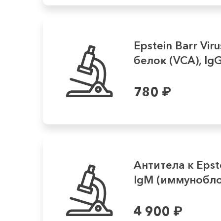
Epstein Barr Vi
белок (VCA), Ig
780
₽
Антитела к Epste
IgM (иммунобло.
4 900
₽