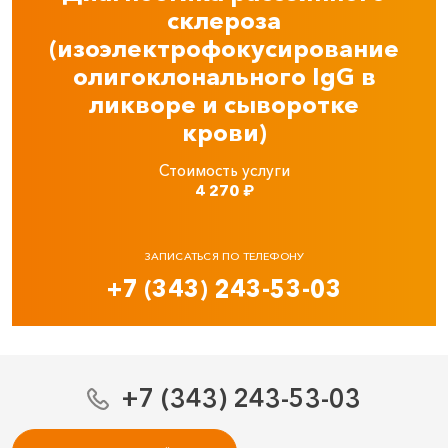
склероза
(изоэлектрофокусирование
олигоклонального IgG в
ликворе и сыворотке
крови)
Стоимость услуги
4 270
₽
ЗАПИСАТЬСЯ ПО ТЕЛЕФОНУ
+7 (343) 243-53-03
+7 (343) 243-53-03