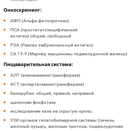
Онкоскрининг:
АФП (Альфа-фетопротеин)
ПСА (простатитспецифический
антиген) общий, свободный
РЭА (Раково эмбриональный антиген)
СА 19-9 (Маркёр карциномы поджелудочной железы)
Пищеварительная система:
АЛТ (аланинаминотрансфераза)
АСТ (аспартатаминотрансфераза)
билирубин: общий, прямой, непрямой
щелочная фосфотаза
исследование кала на скрытую кровь
УЗИ органов гепатобилиарной системы (печень,
желчный пузырь, желчные протоки, поджелудочная