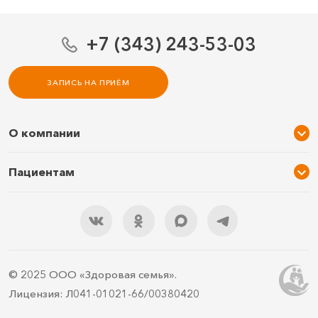
+7 (343) 243-53-03
ЗАПИСЬ НА ПРИЁМ
О компании
О нас
Пациентам
Услуги и цены
Акции
Специалисты
Новости
Подарочный сертификат
Отзывы
3D тур по клинике
Документы
Правила подготовки
© 2025 ООО «Здоровая семья».
Контакты
ДМС
Лицензия: Л041-01021-66/00380420
Документы для налоговой