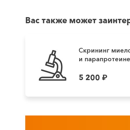
Вас также может заинте
Скрининг миел
и парапротеинем
5 200
₽