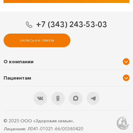
+7 (343) 243-53-03
ЗАПИСЬ НА ПРИЁМ
О компании
О нас
Пациентам
Услуги и цены
Акции
Специалисты
Новости
Подарочный сертификат
Отзывы
3D тур по клинике
Документы
Правила подготовки
© 2025 ООО «Здоровая семья».
Контакты
ДМС
Лицензия: Л041-01021-66/00380420