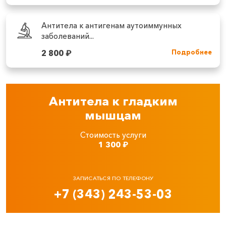
Антитела к антигенам аутоиммунных
заболеваний...
2 800
₽
Подробнее
Антитела к гладким
мышцам
Стоимость услуги
1 300
₽
ЗАПИСАТЬСЯ ПО ТЕЛЕФОНУ
+7 (343) 243-53-03