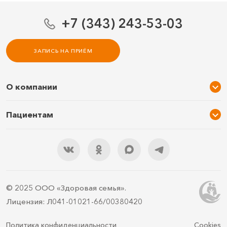
+7 (343) 243-53-03
ЗАПИСЬ НА ПРИЁМ
О компании
О нас
Пациентам
Услуги и цены
Акции
Специалисты
Новости
Подарочный сертификат
Отзывы
3D тур по клинике
Документы
Правила подготовки
© 2025 ООО «Здоровая семья».
Контакты
ДМС
Лицензия: Л041-01021-66/00380420
Документы для налоговой
Политика конфиденциальности
Cookies