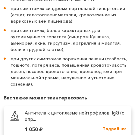
при симптомах синдрома портальной гипертензии
(асцит, гепатоспленомегалия, кровотечение из
варикозных вен пищевода);
при симптомах, более характерных для
аутоиммунного гепатита (синдром Кушинга,
аменорея, акне, гирсутизм, артралгия и миалгия,
боли в грудной клетке);
при других симптомах поражения печени (слабость,
тошнота, потеря веса, повышенная кровоточивость
десен, носовое кровотечение, кровоподтеки при
минимальной травме, нарушение и угнетение
сознания).
Вас также может заинтересовать
Антитела к цитоплазме нейтрофилов, IgG (с
опр...
1 050
₽
Подробнее