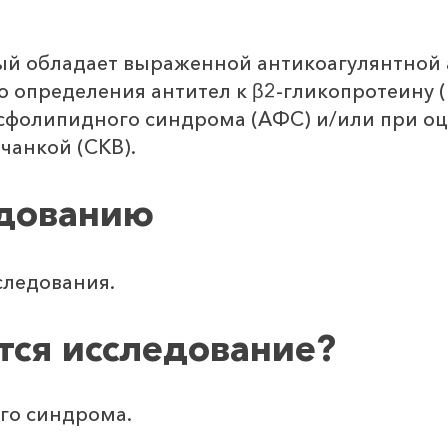
орый обладает выраженной антикоагулянтной
 определения антител к β2-гликопротеину (
осфолипидного синдрома (АФС) и/или при оц
чанкой (СКВ).
едованию
следования.
тся исследование?
го синдрома.