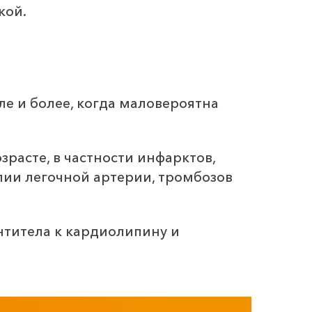
кой.
е и более, когда маловероятна
расте, в частности инфарктов,
ии легочной артерии, тромбозов
нтитела к кардиолипину и