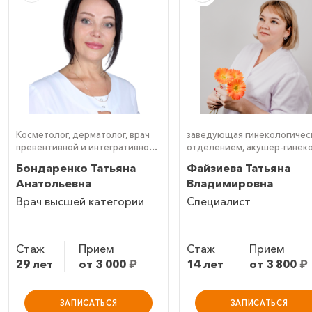
Косметолог, дерматолог, врач
заведующая гинекологичес
превентивной и интегративной
отделением, акушер-гинеко
терапии
гинеколог-эндокринолог,
Бондаренко Татьяна
Файзиева Татьяна
детский гинеколог, врач УЗ
Анатольевна
Владимировна
(УЗИ)
Врач высшей категории
Специалист
Стаж
Прием
Стаж
Прием
29 лет
от 3 000
₽
14 лет
от 3 800
₽
ЗАПИСАТЬСЯ
ЗАПИСАТЬСЯ