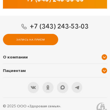
+7 (343) 243-53-03
ЗАПИСЬ НА ПРИЁМ
О компании
О нас
Пациентам
Услуги и цены
Акции
Специалисты
Новости
Подарочный сертификат
Отзывы
3D тур по клинике
Документы
Правила подготовки
© 2025 ООО «Здоровая семья».
Контакты