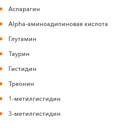
Аспарагин
Alpha-аминоадипиновая кислота
Глутамин
Таурин
Гистидин
Треонин
1-метилгистидин
3-метилгистидин