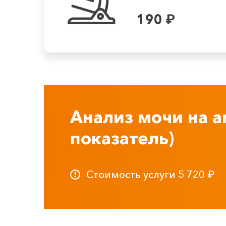
190
₽
Анализ мочи на 
показатель)
Стоимость услуги
5 720
₽