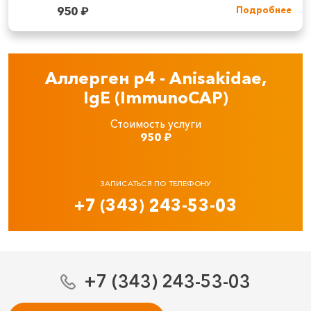
950
₽
Подробнее
Аллерген p4 - Anisakidae,
IgE (ImmunoCAP)
Стоимость услуги
950
₽
ЗАПИСАТЬСЯ ПО ТЕЛЕФОНУ
+7 (343) 243-53-03
+7 (343) 243-53-03