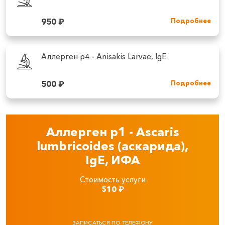
950
₽
Подробнее
Аллерген p4 - Anisakis Larvae, IgE
500
₽
Подробнее
Аллерген p1 - Ascaris
lumbricoides (аскарида),
IgE, ИФА
Стоимость услуги
510
₽
ЗАПИСАТЬСЯ ПО ТЕЛЕФОНУ