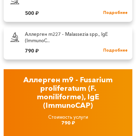
500
₽
Подробнее
Аллерген m227 - Malassezia spp., IgE
(ImmunoC...
790
₽
Подробнее
Аллерген m9 - Fusarium
proliferatum (F.
moniliforme), IgE
(ImmunoCAP)
Стоимость услуги
790
₽