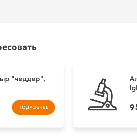
ресовать
сыр "чеддер",
Ал
Ig
9
ПОДРОБНЕЕ