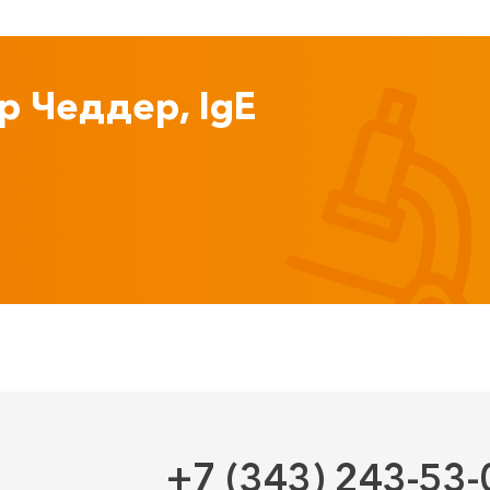
р Чеддер, IgE
+7 (343) 243-53-