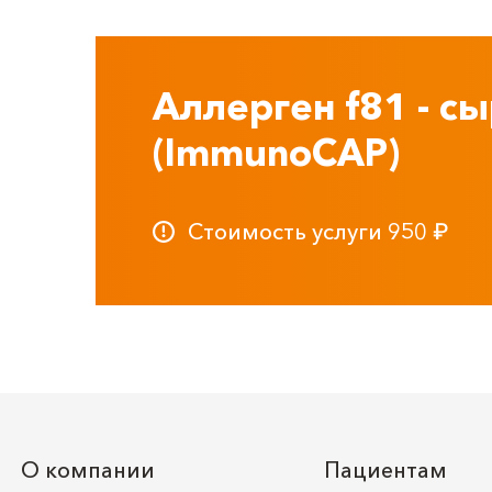
Аллерген f81 - сы
(ImmunoCAP)
Стоимость услуги
950
₽
О компании
Пациентам