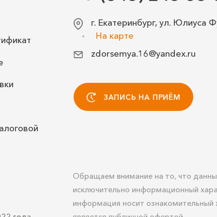
г. Екатеринбург, ул. Юлиуса Ф
На карте
тификат
zdorsemya.16@yandex.ru
е
вки
ЗАПИСЬ НА ПРИЁМ
алоговой
Обращаем внимание на то, что данны
исключительно информационный хара
информация носит ознакомительный х
022 года
является публичной офертой