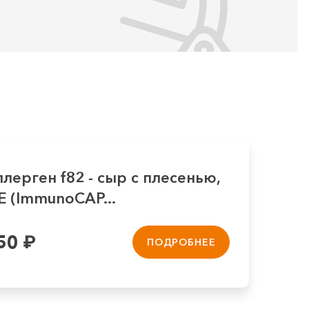
лерген f82 - сыр с плесенью,
E (ImmunoCAP...
50
₽
ПОДРОБНЕЕ