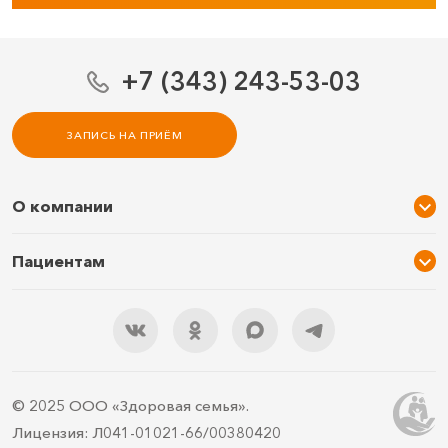
+7 (343) 243-53-03
ЗАПИСЬ НА ПРИЁМ
О компании
О нас
Пациентам
Услуги и цены
Акции
Специалисты
Новости
Подарочный сертификат
Отзывы
3D тур по клинике
Документы
Правила подготовки
© 2025 ООО «Здоровая семья».
Контакты
ДМС
Лицензия: Л041-01021-66/00380420