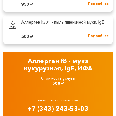
950
₽
Подробнее
Аллерген k301 - пыль пшеничной муки, IgE
500
₽
Подробнее
Аллерген f8 - мука
кукурузная, IgE, ИФА
Стоимость услуги
500
₽
ЗАПИСАТЬСЯ ПО ТЕЛЕФОНУ
+7 (343) 243-53-03