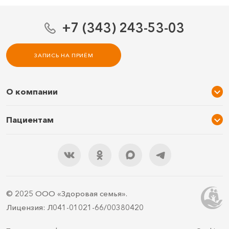
+7 (343) 243-53-03
ЗАПИСЬ НА ПРИЁМ
О компании
О нас
Пациентам
Услуги и цены
Акции
Специалисты
Новости
Подарочный сертификат
Отзывы
3D тур по клинике
Документы
Правила подготовки
© 2025 ООО «Здоровая семья».
Контакты
ДМС
Лицензия: Л041-01021-66/00380420
Документы для налоговой