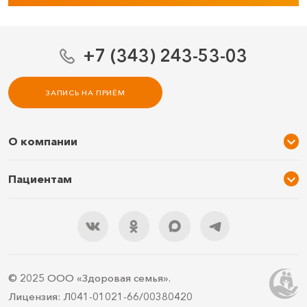
+7 (343) 243-53-03
ЗАПИСЬ НА ПРИЁМ
О компании
О нас
Пациентам
Услуги и цены
Акции
Специалисты
Новости
Подарочный сертификат
Отзывы
3D тур по клинике
Документы
Правила подготовки
© 2025 ООО «Здоровая семья».
Контакты
ДМС
Лицензия: Л041-01021-66/00380420