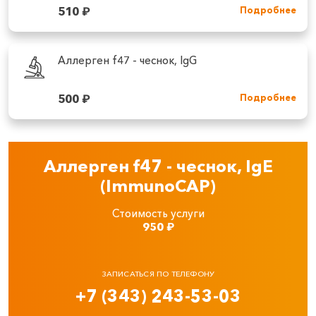
510
₽
Подробнее
Аллерген f47 - чеснок, IgG
500
₽
Подробнее
Аллерген f47 - чеснок, IgE
(ImmunoCAP)
Стоимость услуги
950
₽
ЗАПИСАТЬСЯ ПО ТЕЛЕФОНУ
+7 (343) 243-53-03