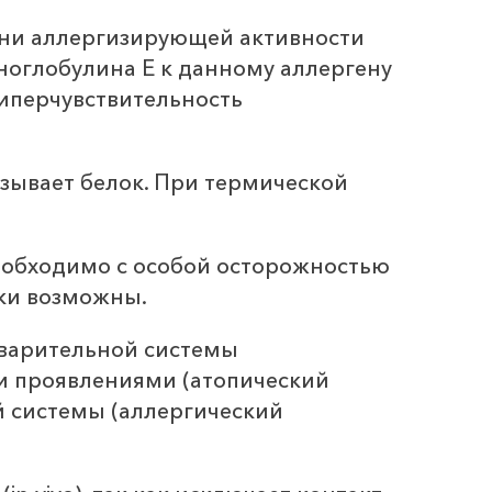
ени аллергизирующей активности
ноглобулина Е к данному аллергену
гиперчувствительность
зывает белок. При термической
необходимо с особой осторожностью
аки возможны.
варительной системы
ми проявлениями (атопический
й системы (аллергический