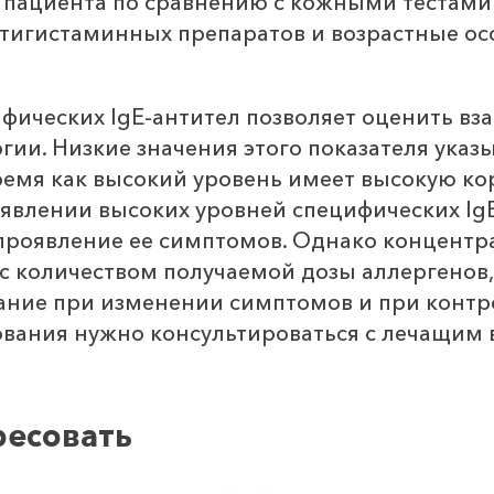
ациента по сравнению с кожными тестами (in
нтигистаминных препаратов и возрастные ос
фических IgE-антител позволяет оценить вз
ии. Низкие значения этого показателя указ
 время как высокий уровень имеет высокую 
явлении высоких уровней специфических Ig
проявление ее симптомов. Однако концентра
 с количеством получаемой дозы аллергенов, 
ание при изменении симптомов и при контр
вания нужно консультироваться с лечащим 
ресовать