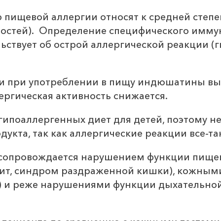
р пищевой аллергии относят к средней степ
ностей). Определение специфического имму
ьствует об острой аллергической реакции (
ии при употреблении в пищу индюшатины вы
лергическая активность снижается.
 гипоаллергенных диет для детей, поэтому 
дукта, так как аллергические реакции все-т
 сопровождается нарушением функции пище
терит, синдром раздраженной кишки), кожны
е) и реже нарушениями функции дыхательно