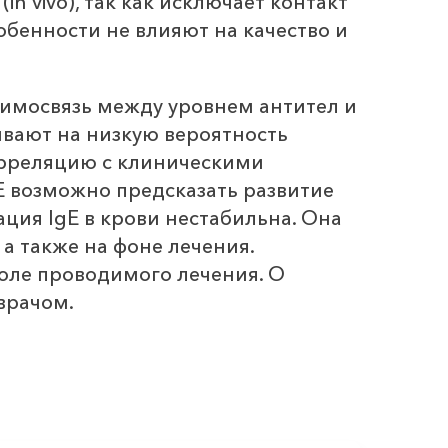
 vivo), так как исключает контакт
обенности не влияют на качество и
аимосвязь между уровнем антител и
ывают на низкую вероятность
корреляцию с клиническими
E возможно предсказать развитие
ция IgE в крови нестабильна. Она
а также на фоне лечения.
оле проводимого лечения. О
врачом.