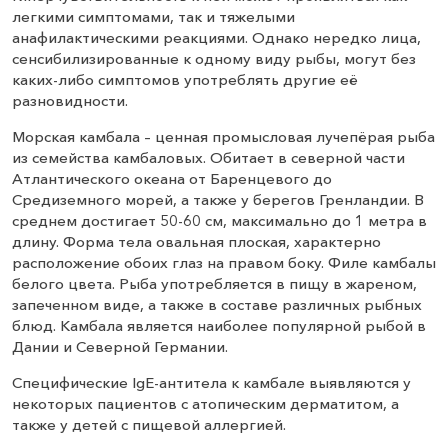
легкими симптомами, так и тяжелыми
анафилактическими реакциями. Однако нередко лица,
сенсибилизированные к одному виду рыбы, могут без
каких-либо симптомов употреблять другие её
разновидности.
Морская камбала – ценная промысловая лучепёрая рыба
из семейства камбаловых. Обитает в северной части
Атлантического океана от Баренцевого до
Средиземного морей, а также у берегов Гренландии. В
среднем достигает 50-60 см, максимально до 1 метра в
длину. Форма тела овальная плоская, характерно
расположение обоих глаз на правом боку. Филе камбалы
белого цвета. Рыба употребляется в пищу в жареном,
запеченном виде, а также в составе различных рыбных
блюд. Камбала является наиболее популярной рыбой в
Дании и Северной Германии.
Специфические IgE-антитела к камбале выявляются у
некоторых пациентов с атопическим дерматитом, а
также у детей с пищевой аллергией.