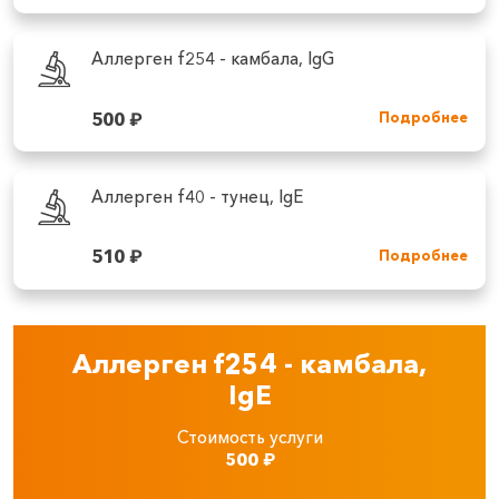
Аллерген f254 - камбала, IgG
500
₽
Подробнее
Аллерген f40 - тунец, IgE
510
₽
Подробнее
Аллерген f254 - камбала,
IgE
Стоимость услуги
500
₽