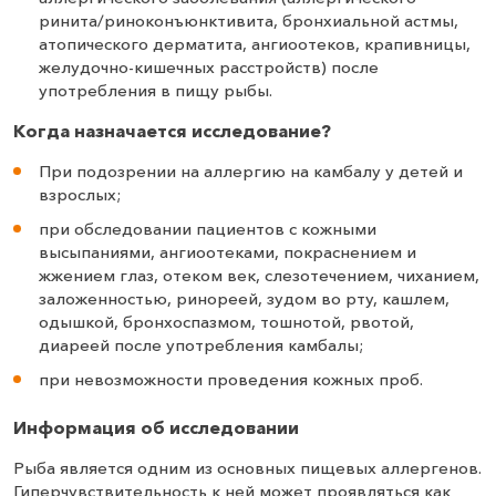
ринита/риноконъюнктивита, бронхиальной астмы,
атопического дерматита, ангиоотеков, крапивницы,
желудочно-кишечных расстройств) после
употребления в пищу рыбы.
Когда назначается исследование?
При подозрении на аллергию на камбалу у детей и
взрослых;
при обследовании пациентов с кожными
высыпаниями, ангиоотеками, покраснением и
жжением глаз, отеком век, слезотечением, чиханием,
заложенностью, ринореей, зудом во рту, кашлем,
одышкой, бронхоспазмом, тошнотой, рвотой,
диареей после употребления камбалы;
при невозможности проведения кожных проб.
Информация об исследовании
Рыба является одним из основных пищевых аллергенов.
Гиперчувствительность к ней может проявляться как