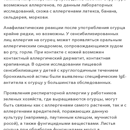
возможных аллергенов, по данным лабораторных
исследований, схожа с аллергенами латекса, банана,
сельдерея, моркови.
Анафилактические реакции после употребления огурца
крайне редки, но возможны. У сенсибилизированных
лиц аллергия на огурец может проявляться оральным
аллергическим синдромом, сопровождающимся зудом
во рту, горле. При контакте с кожей возможен
контактный аллергический дерматит, контактная
крапивница. В одном исследовании пищевой
сенсибилизации у детей с круглогодичным течением
бронхиальной астмы были выявлены специфические IgE-
антитела к огурцу у большинства обследованных.
Проявления респираторной аллергии у работников
зеленых хозяйств, где выращиваются огурцы, могут
быть связаны как с аллергенами самого растения, так и с
аллергенами вредителей, поражающих данную
культуру (например, паутинным клещом, мучнистой
росой), а также фунгицидными веществами. Листья
огурца при обработке фунгицидами могут в