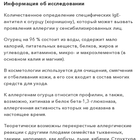
Информация об исследовании
Количественное определение специфических IgE-
антител к огурцу (корнишону), который может вызвать
проявления аллергии у сенсибилизированных лиц.
Огурец на 96 % состоит из воды, содержит мало
калорий, питательных веществ, белков, жиров и
углеводов, витаминов, микро- и макроэлементов (в
основном калия и магния).
В косметологии используется для очищения, смягчения
и отбеливания кожи, а его сок входит в состав многих
средств для ухода.
К аллергенам огурца относится профилин, а также,
возможно, хитиназа и белок бета-1,3-глюконаза,
аллергенная активность которых не доказана в
настоящее время.
Теоретически возможны перекрестные аллергические
реакции с другими плодами семейства тыквенных,
такими, например, как арбузы, дыни, кабачки. Структура