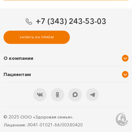
+7 (343) 243-53-03
ЗАПИСЬ НА ПРИЁМ
О компании
О нас
Пациентам
Услуги и цены
Акции
Специалисты
Новости
Подарочный сертификат
Отзывы
3D тур по клинике
Документы
Правила подготовки
© 2025 ООО «Здоровая семья».
Контакты
ДМС
Лицензия: Л041-01021-66/00380420