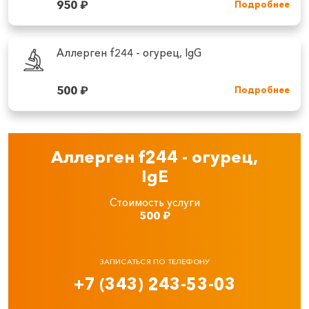
950
₽
Подробнее
Аллерген f244 - огурец, IgG
500
₽
Подробнее
Аллерген f244 - огурец,
IgE
Стоимость услуги
500
₽
ЗАПИСАТЬСЯ ПО ТЕЛЕФОНУ
+7 (343) 243-53-03