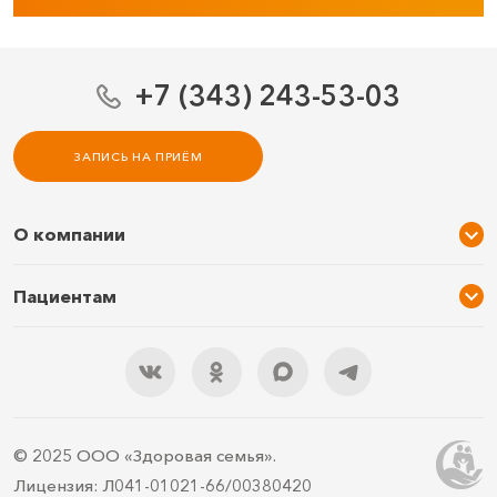
+7 (343) 243-53-03
ЗАПИСЬ НА ПРИЁМ
О компании
О нас
Пациентам
Услуги и цены
Акции
Специалисты
Новости
Подарочный сертификат
Отзывы
3D тур по клинике
Документы
Правила подготовки
© 2025 ООО «Здоровая семья».
Контакты
ДМС
Лицензия: Л041-01021-66/00380420