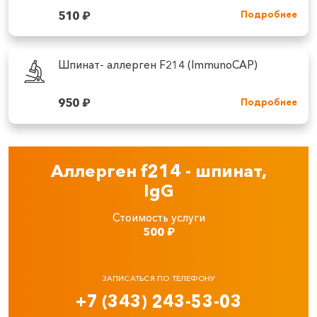
510
₽
Подробнее
Шпинат- аллерген F214 (ImmunoCAP)
950
₽
Подробнее
Аллерген f214 - шпинат,
IgG
Стоимость услуги
500
₽
ЗАПИСАТЬСЯ ПО ТЕЛЕФОНУ
+7 (343) 243-53-03